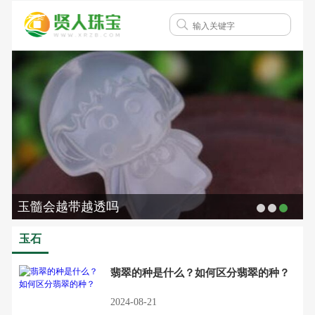
玉髓会越带越透吗
玉石
翡翠的种是什么？如何区分翡翠的种？
2024-08-21